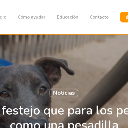
gio
Cómo ayudar
Educación
Contacto
¡
Noticias
 festejo que para los p
como una pesadilla