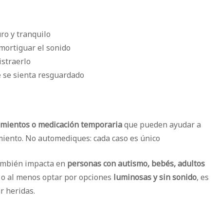
uro y tranquilo
mortiguar el sonido
istraerlo
 se sienta resguardado
amientos o medicación temporaria
que pueden ayudar a
miento. No automediques: cada caso es único
 También impacta en
personas con autismo, bebés, adultos
a, o al menos optar por opciones
luminosas y sin sonido
, es
r heridas.