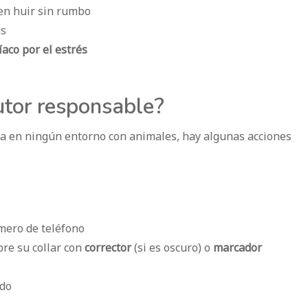
den huir sin rumbo
as
aco por el estrés
utor responsable?
nia en ningún entorno con animales, hay algunas acciones
mero de teléfono
bre su collar con
corrector
(si es oscuro) o
marcador
edo