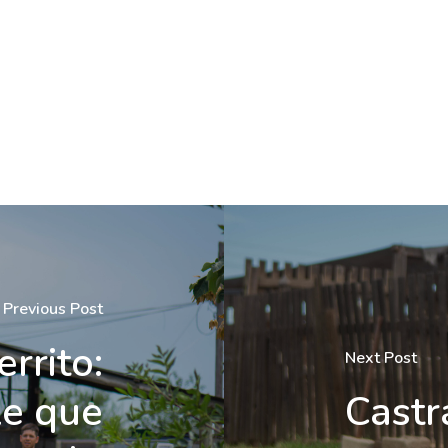
Previous Post
errito:
Next Post
le que
Castr